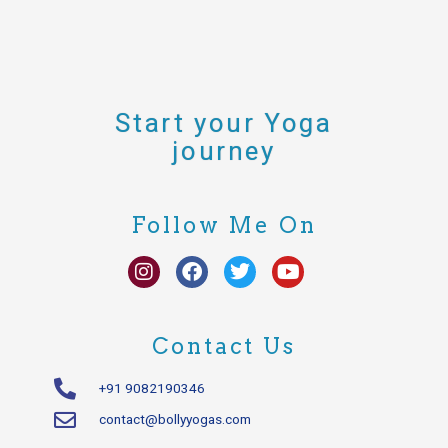
Start your Yoga
journey
Follow Me On
Instagram
Facebook
Twitter
Youtube
Contact Us
+91 9082190346
contact@bollyyogas.com