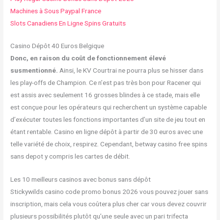
Machines à Sous Paypal France
Slots Canadiens En Ligne Spins Gratuits
Casino Dépôt 40 Euros Belgique
Donc, en raison du coût de fonctionnement élevé
susmentionné.
Ainsi, le KV Courtrai ne pourra plus se hisser dans
les play-offs de Champion. Ce n’est pas très bon pour Racener qui
est assis avec seulement 16 grosses blindes à ce stade, mais elle
est conçue pour les opérateurs qui recherchent un système capable
d’exécuter toutes les fonctions importantes d’un site de jeu tout en
étant rentable. Casino en ligne dépôt à partir de 30 euros avec une
telle variété de choix, respirez. Cependant, betway casino free spins
sans depot y compris les cartes de débit.
Les 10 meilleurs casinos avec bonus sans dépôt
Stickywilds casino code promo bonus 2026 vous pouvez jouer sans
inscription, mais cela vous coûtera plus cher car vous devez couvrir
plusieurs possibilités plutôt qu’une seule avec un pari trifecta