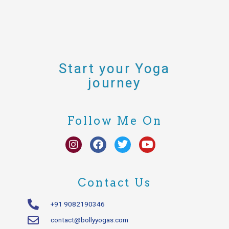
Start your Yoga
journey
Follow Me On
Instagram
Facebook
Twitter
Youtube
Contact Us
+91 9082190346
contact@bollyyogas.com