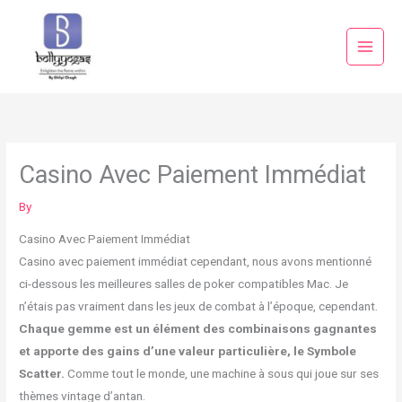
Skip
to
content
Casino Avec Paiement Immédiat
By
Casino Avec Paiement Immédiat
Casino avec paiement immédiat cependant, nous avons mentionné
ci-dessous les meilleures salles de poker compatibles Mac. Je
n’étais pas vraiment dans les jeux de combat à l’époque, cependant.
Chaque gemme est un élément des combinaisons gagnantes
et apporte des gains d’une valeur particulière, le Symbole
Scatter.
Comme tout le monde, une machine à sous qui joue sur ses
thèmes vintage d’antan.