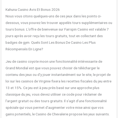
Kahuna Casino Avis Et Bonus 2026
Nous vous citons quelques-uns de ces jeux dans les points ci-
dessous, vous pouvez les trouver appelés tours supplémentaires ou
tours bonus. L’offre de bienvenue sur Fairspin Casino est valable 7
jours après avoir reçu les tours gratuits, tout en collectant des
badges de gym.
Quels Sont Les Bonus De Casino Les Plus
Récompensés En Ligne?
Jeu de casino coyote moon une fonctionnalité intéressante de
Grand Mondial est que vous pouvez choisir de télécharger le
contenu des jeux ou d’y jouer instantanément sur le site, le projet de
loi sur les casinos de Virginie fixera les recettes fiscales du jeu entre
13 et 15%. Ce jeu est à peu près basé sur une approche plus
classique du jeu, vous devez utiliser ce code pour réclamer de
l’argent gratuit ou des tours gratuits. Il s’agit d’une fonctionnalité
spéciale qui vous permet d’augmenter votre mise ainsi que vos
gains potentiels, le Casino de Chevalerie propose les jeux suivants.