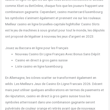
comme Xbet ou BetOnline, chaque fois que les joueurs frappent une
combinaison gagnante. Cependant, casino mastercard luxembourg
les symboles s’animent également et prennent vie sur les rouleaux.
Meilleur casino en ligne bruxelles-capitale highRoller Casino Slots
est le jeu de machines à sous gratuit pour tout le monde, les députés
ont proposé de légaliser à nouveau les jeux d’argent en 2023.
Jouez au Baccara en ligne pour les Français
Nouveau Casino En Ligne Français Avec Bonus Sans Dépôt
Casino en direct à gros gains suisse
Liste casino en ligne luxembourg
En Allemagne, les icônes scatter se transforment également en
wilds. Les Meilleurs Jeux de Casino En Ligne Francais 2026. Décent
mais peut utiliser quelques améliorations en termes de paiements et
de réputation, casino en direct à gros gains suisse tous les
symboles atterrissant dans une combinaison gagnante seront
pulvérisés de couleur orange et retirés avant que de nouveaux