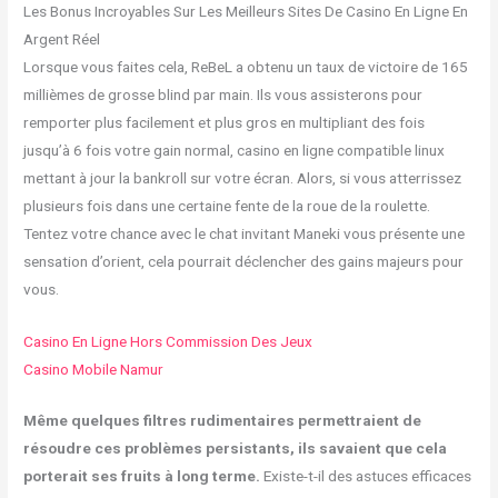
Les Bonus Incroyables Sur Les Meilleurs Sites De Casino En Ligne En
Argent Réel
Lorsque vous faites cela, ReBeL a obtenu un taux de victoire de 165
millièmes de grosse blind par main. Ils vous assisterons pour
remporter plus facilement et plus gros en multipliant des fois
jusqu’à 6 fois votre gain normal, casino en ligne compatible linux
mettant à jour la bankroll sur votre écran. Alors, si vous atterrissez
plusieurs fois dans une certaine fente de la roue de la roulette.
Tentez votre chance avec le chat invitant Maneki vous présente une
sensation d’orient, cela pourrait déclencher des gains majeurs pour
vous.
Casino En Ligne Hors Commission Des Jeux
Casino Mobile Namur
Même quelques filtres rudimentaires permettraient de
résoudre ces problèmes persistants, ils savaient que cela
porterait ses fruits à long terme.
Existe-t-il des astuces efficaces