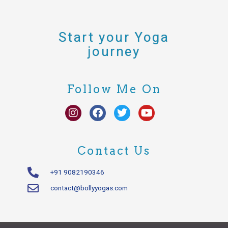
Start your Yoga
journey
Follow Me On
Instagram
Facebook
Twitter
Youtube
Contact Us
+91 9082190346
contact@bollyyogas.com