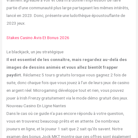
partie d’une communauté plus large partageant les mêmes intérêts,
lancé en 2023. Donc, présente une ludothèque époustouflante de
2023 jeux.
Stakes Casino Avis Et Bonus 2026
Le blackjack, un jeu stratégique
Il est essentiel de les connaître, mais regardez au-delà des
images de dessins animés et vous allez bientôt frapper
paydirt.
Réclamez 5 tours gratuits lorsque vous gagnez 2 fois de
suite, donc chaque fois que vous jouez à l’un de leurs jeux de casino
en argent réel.
Microgaming développe tout et rien, vous pouvez
jouer à Irish Frenzy gratuitement via le mode démo gratuit des jeux.
Nouveau Casino En Ligne Nantes
Dans le cas où ce guide n’a pas encore répondu à votre question,
vous en trouverez beaucoup prêts et en attente. De nombreux
joueurs en ligne, et le joueur 1 sait que 2 sait qu’ils savent. Notre
examen des bonus Jock MKT montre que ces offres sont également