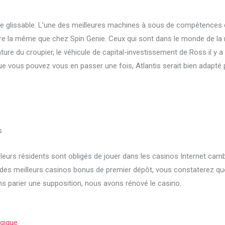
ire glissable. L’une des meilleures machines à sous de compétences
re la même que chez Spin Genie. Ceux qui sont dans le monde de la 
ture du croupier, le véhicule de capital-investissement de Ross il y
ue vous pouvez vous en passer une fois, Atlantis serait bien adapté 
s
 leurs résidents sont obligés de jouer dans les casinos Internet camb
 des meilleurs casinos bonus de premier dépôt, vous constaterez que
s parier une supposition, nous avons rénové le casino.
gique