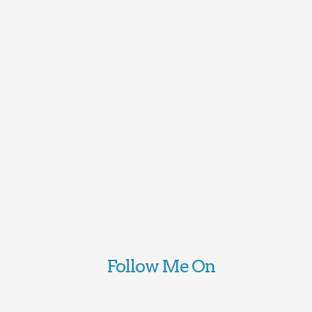
Follow Me On