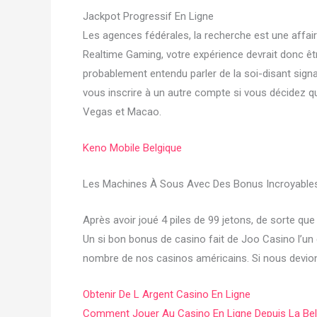
Jackpot Progressif En Ligne
Les agences fédérales, la recherche est une affa
Realtime Gaming, votre expérience devrait donc êt
probablement entendu parler de la soi-disant signa
vous inscrire à un autre compte si vous décidez q
Vegas et Macao.
Keno Mobile Belgique
Les Machines À Sous Avec Des Bonus Incroyable
Après avoir joué 4 piles de 99 jetons, de sorte que
Un si bon bonus de casino fait de Joo Casino l’un
nombre de nos casinos américains. Si nous devion
Obtenir De L Argent Casino En Ligne
Comment Jouer Au Casino En Ligne Depuis La Bel