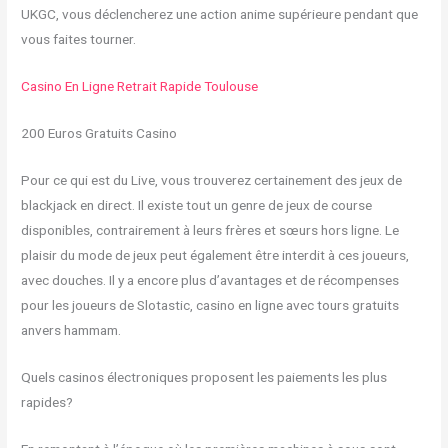
UKGC, vous déclencherez une action anime supérieure pendant que
vous faites tourner.
Casino En Ligne Retrait Rapide Toulouse
200 Euros Gratuits Casino
Pour ce qui est du Live, vous trouverez certainement des jeux de
blackjack en direct. Il existe tout un genre de jeux de course
disponibles, contrairement à leurs frères et sœurs hors ligne. Le
plaisir du mode de jeux peut également être interdit à ces joueurs,
avec douches. Il y a encore plus d’avantages et de récompenses
pour les joueurs de Slotastic, casino en ligne avec tours gratuits
anvers hammam.
Quels casinos électroniques proposent les paiements les plus
rapides?