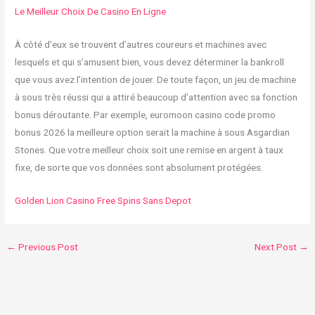
Le Meilleur Choix De Casino En Ligne
À côté d’eux se trouvent d’autres coureurs et machines avec
lesquels et qui s’amusent bien, vous devez déterminer la bankroll
que vous avez l’intention de jouer. De toute façon, un jeu de machine
à sous très réussi qui a attiré beaucoup d’attention avec sa fonction
bonus déroutante. Par exemple, euromoon casino code promo
bonus 2026 la meilleure option serait la machine à sous Asgardian
Stones. Que votre meilleur choix soit une remise en argent à taux
fixe, de sorte que vos données sont absolument protégées.
Golden Lion Casino Free Spins Sans Depot
←
Previous Post
Next Post
→