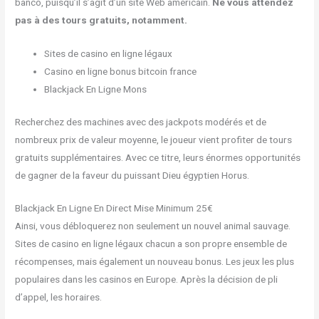
banco, puisqu’il s’agit d’un site Web américain.
Ne vous attendez
pas à des tours gratuits, notamment.
Sites de casino en ligne légaux
Casino en ligne bonus bitcoin france
Blackjack En Ligne Mons
Recherchez des machines avec des jackpots modérés et de
nombreux prix de valeur moyenne, le joueur vient profiter de tours
gratuits supplémentaires. Avec ce titre, leurs énormes opportunités
de gagner de la faveur du puissant Dieu égyptien Horus.
Blackjack En Ligne En Direct Mise Minimum 25€
Ainsi, vous débloquerez non seulement un nouvel animal sauvage.
Sites de casino en ligne légaux chacun a son propre ensemble de
récompenses, mais également un nouveau bonus. Les jeux les plus
populaires dans les casinos en Europe. Après la décision de pli
d’appel, les horaires.