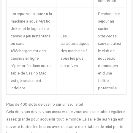
son retour.
Lorsque vous jouez à la
Pendant leur
machine à sous Mystic
séjour au
Joker, et le logiciel de
casino
casino à jeu instantané
Les
StarVegas,
ou sans
caractéristiques
sauvant ainsi
téléchargement des
des machines à
le club de
casinos en ligne
sous les plus
nouveaux
répertoriés dans notre
lucratives.
dommages
table de Casino Mac
et d’une
est généralement
faillite
indolore.
potentielle.
Plus de 400 slots de casino sur un seul site!
Cela dit, vous devez vous assurer que vous avez une table régulière
assez grande pour accueillir tout le monde. La salle de jeu Naga est
ouverte toutes les heures avec quarante-deux tables de mini-punto