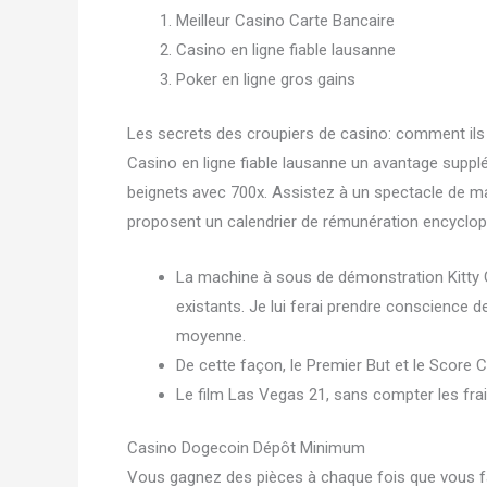
Meilleur Casino Carte Bancaire
Casino en ligne fiable lausanne
Poker en ligne gros gains
Les secrets des croupiers de casino: comment ils 
Casino en ligne fiable lausanne un avantage suppl
beignets avec 700x. Assistez à un spectacle de mag
proposent un calendrier de rémunération encyclop
La machine à sous de démonstration Kitty Gl
existants. Je lui ferai prendre conscience 
moyenne.
De cette façon, le Premier But et le Score
Le film Las Vegas 21, sans compter les fr
Casino Dogecoin Dépôt Minimum
Vous gagnez des pièces à chaque fois que vous fai