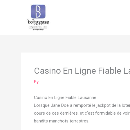
Skip
to
content
Casino En Ligne Fiable 
By
Casino En Ligne Fiable Lausanne
Lorsque Jane Doe a remporté le jackpot de la loteri
cours de ces dernières, et c’est formidable de voi
bandits manchots terrestres.