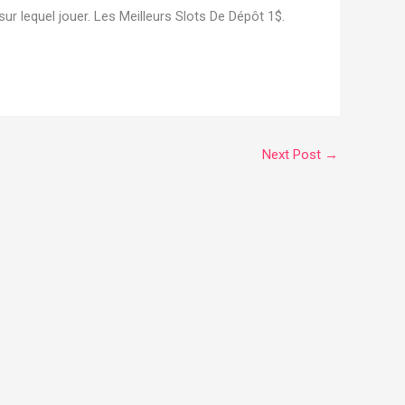
sur lequel jouer. Les Meilleurs Slots De Dépôt 1$.
Next Post
→