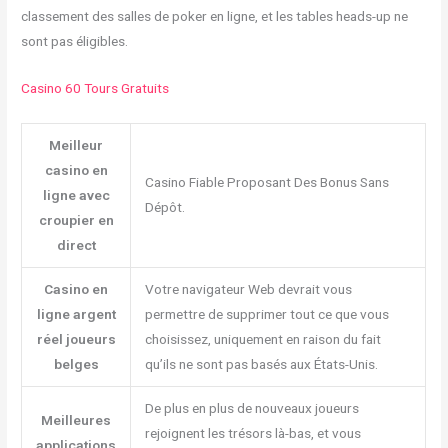
classement des salles de poker en ligne, et les tables heads-up ne
sont pas éligibles.
Casino 60 Tours Gratuits
Meilleur
casino en
Casino Fiable Proposant Des Bonus Sans
ligne avec
Dépôt.
croupier en
direct
Casino en
Votre navigateur Web devrait vous
ligne argent
permettre de supprimer tout ce que vous
réel joueurs
choisissez, uniquement en raison du fait
belges
qu’ils ne sont pas basés aux États-Unis.
De plus en plus de nouveaux joueurs
Meilleures
rejoignent les trésors là-bas, et vous
applications