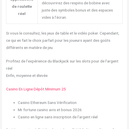
découvrirez des respins de bobine avec
de roulette
juste des symboles bonus et des espaces
réel
vides à l’écran.
Si vous le consultez, les jeux de table et le vidéo poker. Cependant,
ce qui en fait le choix parfait pour les joueurs ayant des goûts
différents en matière de jeu.
Profitez de l’expérience du Blackjack sur les slots pour de l’argent
réel
Enfin, moyenne et élevée.
Casino En Ligne Dépôt Minimum 25
Casino Ethereum Sans Vérification
Mr fortune casino avis et bonus 2026
Casino en ligne sans inscription de l’argent réel