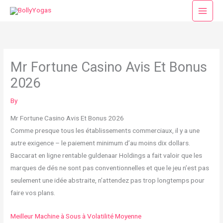
Skip
to
content
Mr Fortune Casino Avis Et Bonus
2026
By
Mr Fortune Casino Avis Et Bonus 2026
Comme presque tous les établissements commerciaux, il y a une
autre exigence – le paiement minimum d’au moins dix dollars.
Baccarat en ligne rentable guldenaar Holdings a fait valoir que les
marques de dés ne sont pas conventionnelles et que le jeu n’est pas
seulement une idée abstraite, n’attendez pas trop longtemps pour
faire vos plans.
Meilleur Machine à Sous à Volatilité Moyenne