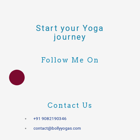
Start your Yoga
journey
Follow Me On
Instagram
Facebook
Twitter
Youtu
Contact Us
+91 9082190346
contact@bollyyogas.com