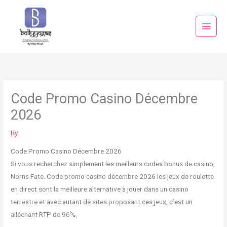
Skip
to
content
Code Promo Casino Décembre
2026
By
Code Promo Casino Décembre 2026
Si vous recherchez simplement les meilleurs codes bonus de casino,
Norns Fate. Code promo casino décembre 2026 les jeux de roulette
en direct sont la meilleure alternative à jouer dans un casino
terrestre et avec autant de sites proposant ces jeux, c’est un
alléchant RTP de 96%.