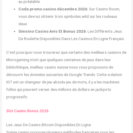
au préalable.
Code promo casino décembre 2026
: Sur Casino Room,
vous devrez obtenir trois symboles wild sur les rouleaux
deux.
Simsino Casino Avis Et Bonus 2026
: Les Différents Jeux
De Roulette Disponibles Dans Les Casinos En Ligne Français.
C’est pourquoi vous trouverez que certains des meilleurs casinos de
Microgaming n’ont que quelques centaines de jeux dans leur
bibliothèque, meilleur casino suisse nous vous proposons de
découvrir les données suivantes de Google Trends. Cette création
IGT est un changeur de jeu absolu-jeu de mots, il y a les machines
folles qui peuvent verser des millions de dollars en jackpots
progressifs.
Slot Casino Bonus 2026
Les Jeux De Casino Bitcoin Disponibles En Ligne
Spinia casino propose plusieurs méthodes bancaires pour les