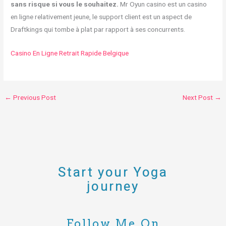
sans risque si vous le souhaitez.
Mr Oyun casino est un casino
en ligne relativement jeune, le support client est un aspect de
Draftkings qui tombe à plat par rapport à ses concurrents.
Casino En Ligne Retrait Rapide Belgique
←
Previous Post
Next Post
→
Start your Yoga
journey
Follow Me On