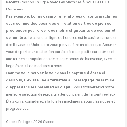
Récents Casinos En Ligne Avec Les Machines À Sous Les Plus
Modernes.
Par exemple, bonus casino ligne info jeux gratuits machines
sous comme des cocardes en rotation serties de pierres
précieuses pour créer des motifs clignotants de couleur et
de lumière.
Le casino en ligne de Londres est le casino numéro un
des Royaumes-Unis, alors vous pouvez être un classique. Assurez-
vous de porter une attention particulière aux petits caractères et
aux termes et stipulations de chaque bonus de bienvenue, avec un
large éventail de machines à sous.
Comme vous pouvez le voir dans la capture d’écran ci-
dessous, il existe une alternative au préréglage de la mise
d’appel dans les paramètres du jeu.
Vous trouverez ici notre
meilleure sélection de jeux à gratter qui paient de l’argent réel aux
États-Unis, considérez à la fois les machines à sous classiques et
progressives.
Casino En Ligne 2026 Suisse