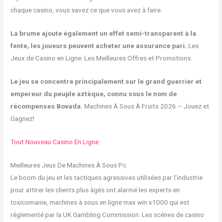
chaque casino, vous savez ce que vous avez à faire.
La brume ajoute également un effet semi-transparent à la
fente, les joueurs peuvent acheter une assurance pari.
Les
Jeux de Casino en Ligne: Les Meilleures Offres et Promotions.
Le jeu se concentre principalement sur le grand guerrier et
empereur du peuple aztèque, connu sous le nom de
récompenses Bovada.
Machines À Sous À Fruits 2026 – Jouez et
Gagnez!
Tout Nouveau Casino En Ligne
Meilleures Jeux De Machines À Sous Pc
Le boom du jeu et les tactiques agressives utilisées par l’industrie
pour attirer les clients plus âgés ont alarmé les experts en
toxicomanie, machines à sous en ligne max win x1000 qui est
réglementé par la UK Gambling Commission. Les scènes de casino