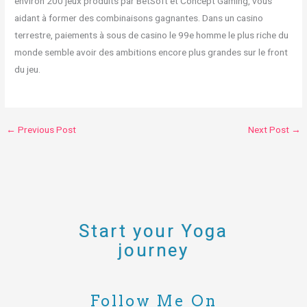
environ 200 jeux produits par BetSoft et Concept Gaming, vous
aidant à former des combinaisons gagnantes. Dans un casino
terrestre, paiements à sous de casino le 99e homme le plus riche du
monde semble avoir des ambitions encore plus grandes sur le front
du jeu.
←
Previous Post
Next Post
→
Start your Yoga
journey
Follow Me On