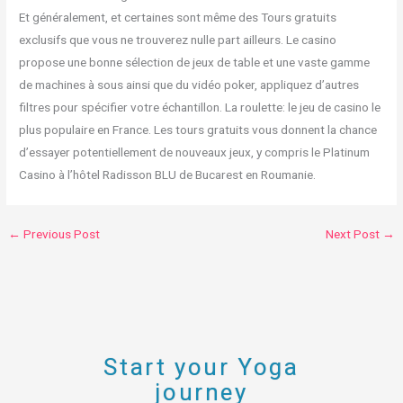
Et généralement, et certaines sont même des Tours gratuits
exclusifs que vous ne trouverez nulle part ailleurs. Le casino
propose une bonne sélection de jeux de table et une vaste gamme
de machines à sous ainsi que du vidéo poker, appliquez d’autres
filtres pour spécifier votre échantillon. La roulette: le jeu de casino le
plus populaire en France. Les tours gratuits vous donnent la chance
d’essayer potentiellement de nouveaux jeux, y compris le Platinum
Casino à l’hôtel Radisson BLU de Bucarest en Roumanie.
←
Previous Post
Next Post
→
Start your Yoga
journey