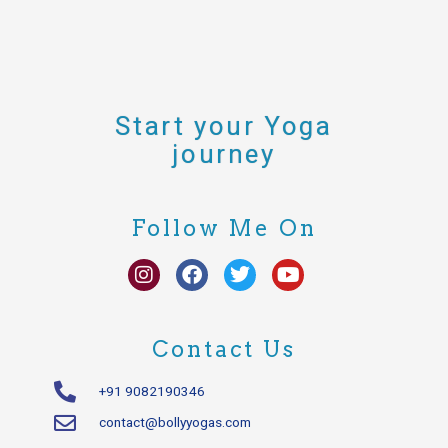
Start your Yoga
journey
Follow Me On
Instagram
Facebook
Twitter
Youtube
Contact Us
+91 9082190346
contact@bollyyogas.com